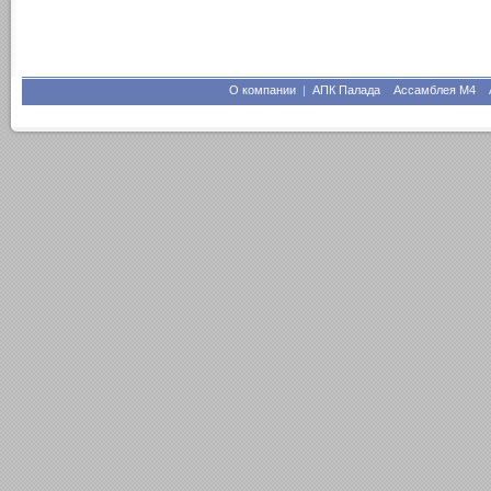
О компании
|
АПК Палада
Ассамблея М4