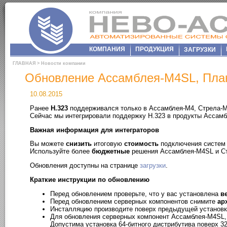
КОМПАНИЯ
ПРОДУКЦИЯ
ЗАГРУЗКИ
ГЛАВНАЯ
>
Новости компании
Обновление Ассамблея-M4SL, Пла
10.08.2015
Ранее
H.323
поддерживался только в Ассамблея-M4, Стрела-M
Сейчас мы интегрировали поддержку H.323 в продукты Ассам
Важная информация для интеграторов
Вы можете
снизить
итоговую
стоимость
подключения систем 
Используйте более
бюджетные
решения Ассамблея-M4SL и С
Обновления доступны на странице
загрузки
.
Краткие инструкции по обновлению
Перед обновлением проверьте, что у вас установлена
в
Перед обновлением серверных компонентов снимите
ар
Инсталляцию производите поверх предыдущей установ
Для обновления серверных компонент Ассамблея-M4SL, 
Допустима установка 64-битного дистрибутива поверх 32