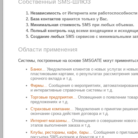
Собственный SMS-ШЛЮЗ
Независимость
от Интернета или работоспособности 
База контактов
хранится только у Вас.
Минимальная стоимость
SMS при любых объемах.
Полный контроль
над всеми входящими и исходящ
Создание любых
SMS сервисов с минимальными зат
Области применения
Системы, построенные на основе SMSGATE могут применятьс
Банки…
Уведомления клиентов о новых услугах и новых 
пластиковыми картами, о результатах рассмотрения заяв
срочного вклада и т.д.
Фирмы…
Сообщения о мероприятиях, автоматизированн
и интерактивные справочные системы и т.д.
Торговые предприятия…
Оповещения о появлении товаро
предложениях и т.д.
Страховые компании…
Уведомления о принятии решения
окончании срока действия договора и т.д.
Интернет-магазины…
Оповещения о совершении нового з
этапов выполнения заказа и т.д.
Клубы, рестораны, кафе, бары…
Сообщения о приглашен
рассылка SMS-купонов и бонусов и т.д.