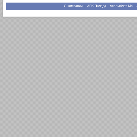
О компании
|
АПК Палада
Ассамблея М4